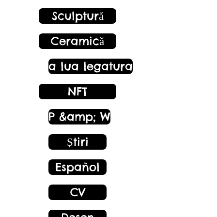
Sculptură
Ceramică
a lua legatura
NFT
P &amp; W
Știri
Español
CV